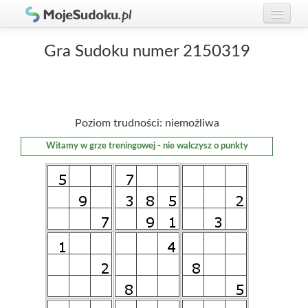
Graj w Sudoku!
zaloguj się
Gra Sudoku numer 2150319
Zasady Sudoku
załóż konto
Rankingi
Poziom trudności: niemożliwa
Gracze
Witamy w grze treningowej - nie walczysz o punkty