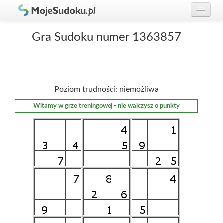
Graj w Sudoku!
zaloguj się
Gra Sudoku numer 1363857
Zasady Sudoku
załóż konto
Rankingi
Poziom trudności: niemożliwa
Gracze
Witamy w grze treningowej - nie walczysz o punkty