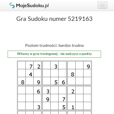
Graj w Sudoku!
zaloguj się
Gra Sudoku numer 5219163
Zasady Sudoku
załóż konto
Rankingi
Poziom trudności: bardzo trudna
Gracze
Witamy w grze treningowej - nie walczysz o punkty