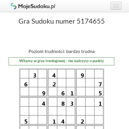
Graj w Sudoku!
zaloguj się
Gra Sudoku numer 5174655
Zasady Sudoku
załóż konto
Rankingi
Poziom trudności: bardzo trudna
Gracze
Witamy w grze treningowej - nie walczysz o punkty