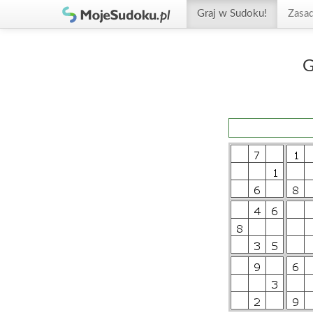
Graj w Sudoku!
Zasa
G