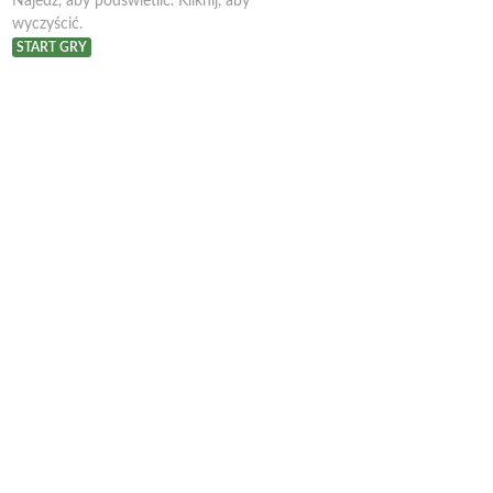
Najedź, aby podświetlić. Kliknij, aby
wyczyścić.
START GRY