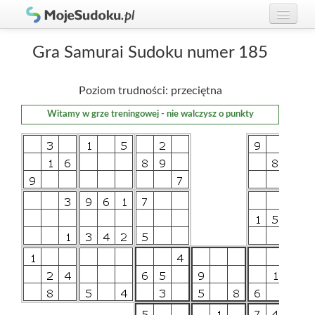
Graj w Sudoku!
zaloguj się
Gra Samurai Sudoku numer 185
Zasady Sudoku
załóż konto
Poziom trudności: przeciętna
Rankingi
Witamy w grze treningowej - nie walczysz o punkty
Gracze