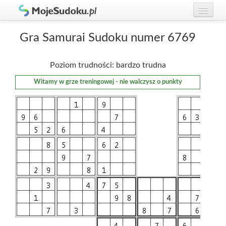
Graj w Sudoku!
zaloguj się
Gra Samurai Sudoku numer 6769
Zasady Sudoku
załóż konto
Poziom trudności: bardzo trudna
Rankingi
Witamy w grze treningowej - nie walczysz o punkty
Gracze