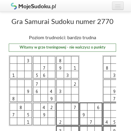
Graj w Sudoku!
zaloguj się
Gra Samurai Sudoku numer 2770
Zasady Sudoku
załóż konto
Poziom trudności: bardzo trudna
Rankingi
Witamy w grze treningowej - nie walczysz o punkty
Gracze