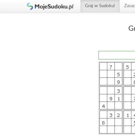
Graj w Sudoku!
Zasa
G