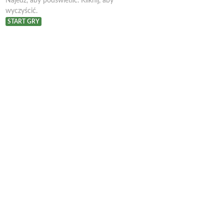
Najedź, aby podświetlić. Kliknij, aby
wyczyścić.
START GRY