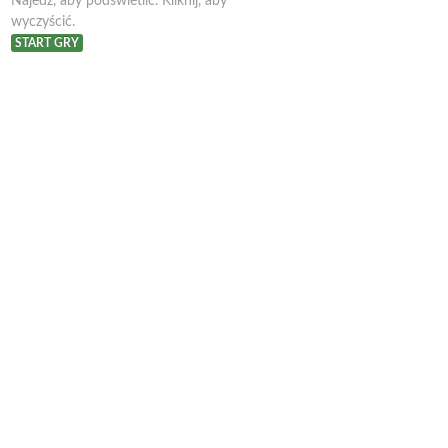
Najedź, aby podświetlić. Kliknij, aby
wyczyścić.
START GRY