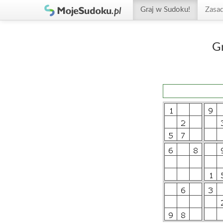
Graj w Sudoku!
Zasa
G