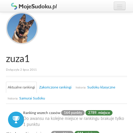
Graj w Sudoku!
zaloguj się
Zasady Sudoku
załóż konto
Rankingi
Gracze
zuza1
Dołączyła 2 lipca 2011
Aktualne rankingi
Zakończone rankingi
Sudoku klasyczne
historia:
Samurai Sudoku
historia:
Ranking wszech czasów
164 punkty
2789. miejsce
Do awansu na kolejne miejsce w rankingu brakuje tylko
1 punktu