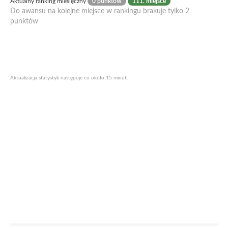
Aktualny ranking miesięczny
0 punktów
111. miejsce
Do awansu na kolejne miejsce w rankingu brakuje tylko 2
punktów
Aktualizacja statystyk następuje co około 15 minut.