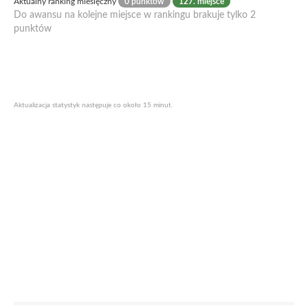
Aktualny ranking miesięczny
0 punktów
127. miejsce
Do awansu na kolejne miejsce w rankingu brakuje tylko 2
punktów
Aktualizacja statystyk następuje co około 15 minut.