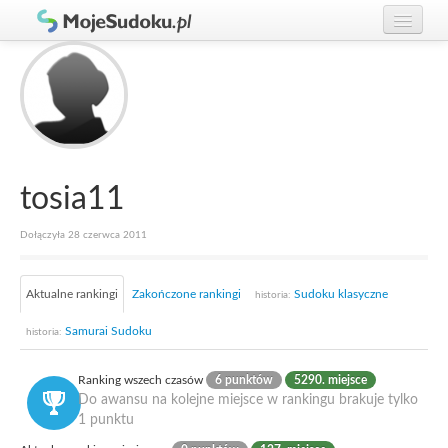
Graj w Sudoku!
zaloguj się
Zasady Sudoku
załóż konto
Rankingi
Gracze
tosia11
Dołączyła 28 czerwca 2011
Aktualne rankingi
Zakończone rankingi
Sudoku klasyczne
historia:
Samurai Sudoku
historia:
Ranking wszech czasów
6 punktów
5290. miejsce
Do awansu na kolejne miejsce w rankingu brakuje tylko
1 punktu