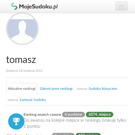
Graj w Sudoku!
zaloguj się
Zasady Sudoku
załóż konto
Rankingi
Gracze
tomasz
Dołączył 28 kwietnia 2011
Aktualne rankingi
Zakończone rankingi
Sudoku klasyczne
historia:
Samurai Sudoku
historia:
Ranking wszech czasów
0 punktów
6074. miejsce
Do awansu na kolejne miejsce w rankingu brakuje tylko
1 punktu