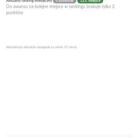
Aktualny ranking miesięczny
0 punktów
123. miejsce
Do awansu na kolejne miejsce w rankingu brakuje tylko 2
punktów
Aktualizacja statystyk następuje co około 15 minut.