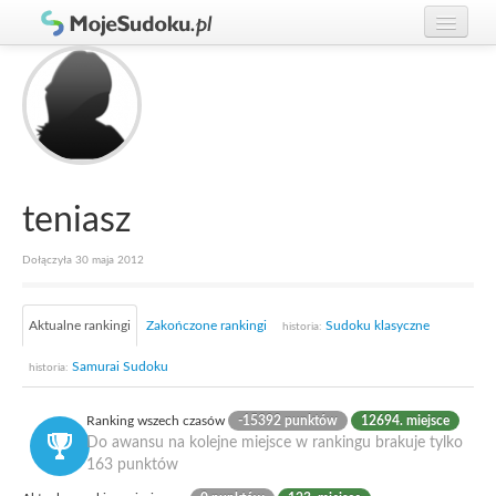
Graj w Sudoku!
zaloguj się
Zasady Sudoku
załóż konto
Rankingi
Gracze
teniasz
Dołączyła 30 maja 2012
Aktualne rankingi
Zakończone rankingi
Sudoku klasyczne
historia:
Samurai Sudoku
historia:
Ranking wszech czasów
-15392 punktów
12694. miejsce
Do awansu na kolejne miejsce w rankingu brakuje tylko
163 punktów