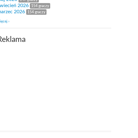
wiecień 2026
154 graczy
arzec 2026
154 graczy
ięcej ›
Reklama