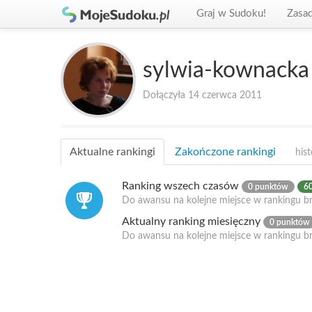
Graj w Sudoku!
Zasa
sylwia-kownacka
Dołączyła 14 czerwca 2011
Aktualne rankingi
Zakończone rankingi
hist
Ranking wszech czasów
0 punktów
60
Do awansu na kolejne miejsce w rankingu br
Aktualny ranking miesięczny
0 punktów
Do awansu na kolejne miejsce w rankingu b