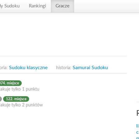
dy Sudoku
Rankingi
Gracze
Sudoku klasyczne
Samurai Sudoku
oria:
historia:
74. miejsce
akuje tylko 1 punktu
122. miejsce
rakuje tylko 2 punktów
l
c
m