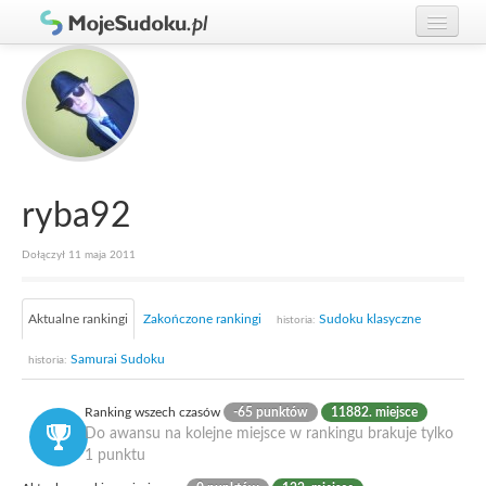
Graj w Sudoku!
zaloguj się
Zasady Sudoku
załóż konto
Rankingi
Gracze
ryba92
Dołączył 11 maja 2011
Aktualne rankingi
Zakończone rankingi
Sudoku klasyczne
historia:
Samurai Sudoku
historia:
Ranking wszech czasów
-65 punktów
11882. miejsce
Do awansu na kolejne miejsce w rankingu brakuje tylko
1 punktu