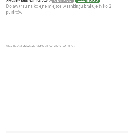
Aktualny ranking miesięczny
0 punktów
122. miejsce
Do awansu na kolejne miejsce w rankingu brakuje tylko 2
punktów
Aktualizacja statystyk następuje co około 15 minut.