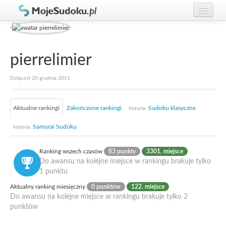
Graj w Sudoku!
zaloguj się
Zasady Sudoku
załóż konto
pierrelimier
Rankingi
Dołączył 20 grudnia 2011
Gracze
Aktualne rankingi
Zakończone rankingi
Sudoku klasyczne
historia:
Samurai Sudoku
historia:
Ranking wszech czasów
83 punkty
3301. miejsce
Do awansu na kolejne miejsce w rankingu brakuje tylko
1 punktu
Aktualny ranking miesięczny
0 punktów
122. miejsce
Do awansu na kolejne miejsce w rankingu brakuje tylko 2
punktów