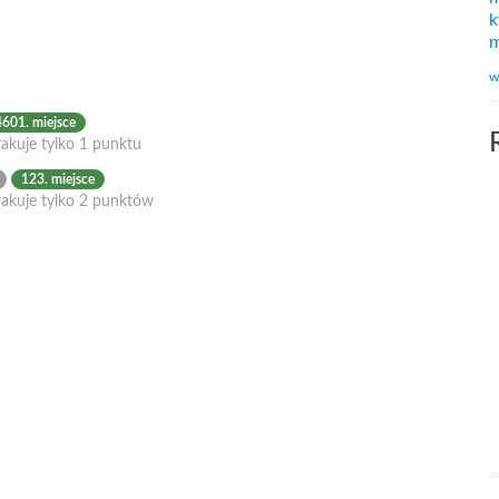
k
m
w
4601. miejsce
akuje tylko 1 punktu
123. miejsce
rakuje tylko 2 punktów