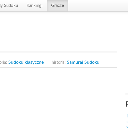
dy Sudoku
Rankingi
Gracze
Sudoku klasyczne
Samurai Sudoku
oria:
historia:
l
c
m