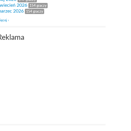
wiecień 2026
154 graczy
arzec 2026
154 graczy
ięcej ›
Reklama