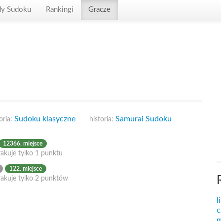
dy Sudoku
Rankingi
Gracze
Sudoku klasyczne
Samurai Sudoku
oria:
historia:
12366. miejsce
akuje tylko 1 punktu
122. miejsce
rakuje tylko 2 punktów
l
c
m