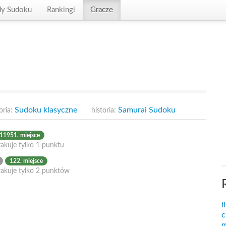
dy Sudoku
Rankingi
Gracze
Sudoku klasyczne
Samurai Sudoku
oria:
historia:
11951. miejsce
akuje tylko 1 punktu
122. miejsce
rakuje tylko 2 punktów
l
c
m