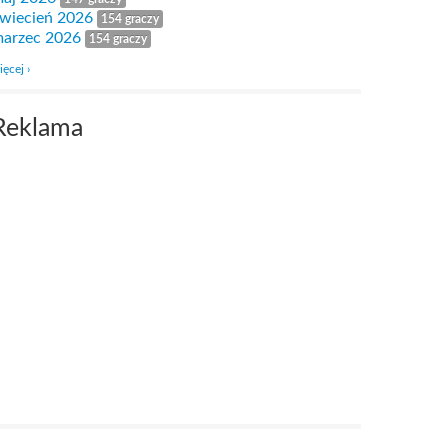
wiecień 2026
154 graczy
arzec 2026
154 graczy
ięcej ›
Reklama