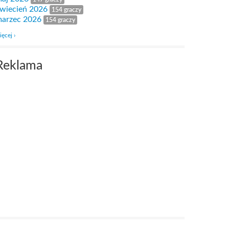
wiecień 2026
154 graczy
arzec 2026
154 graczy
ięcej ›
Reklama