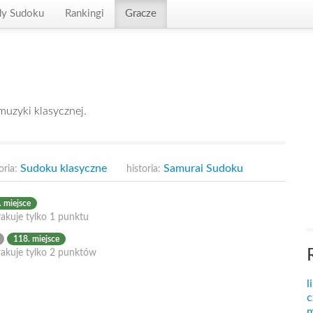
dy Sudoku
Rankingi
Gracze
muzyki klasycznej.
Sudoku klasyczne
Samurai Sudoku
oria:
historia:
 miejsce
akuje tylko 1 punktu
118. miejsce
rakuje tylko 2 punktów
l
c
m