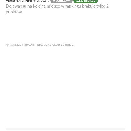
Aktualny ranking miesięczny
0 punktów
123. miejsce
Do awansu na kolejne miejsce w rankingu brakuje tylko 2
punktów
Aktualizacja statystyk następuje co około 15 minut.