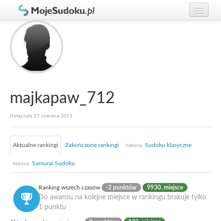
Graj w Sudoku!
zaloguj się
Zasady Sudoku
załóż konto
Rankingi
Gracze
majkapaw_712
Dołączyła 27 czerwca 2011
Aktualne rankingi
Zakończone rankingi
Sudoku klasyczne
historia:
Samurai Sudoku
historia:
Ranking wszech czasów
-2 punktów
9930. miejsce
Do awansu na kolejne miejsce w rankingu brakuje tylko
1 punktu