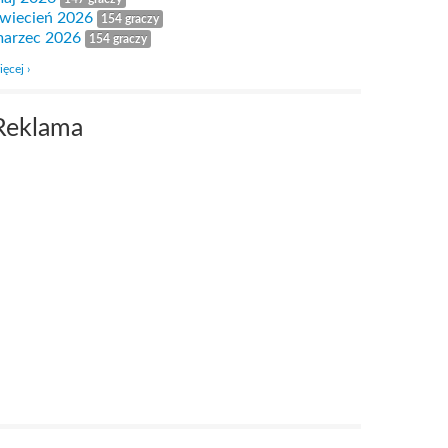
wiecień 2026
154 graczy
arzec 2026
154 graczy
ięcej ›
Reklama