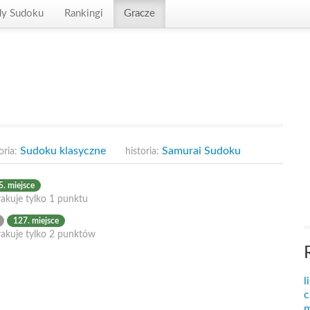
dy Sudoku
Rankingi
Gracze
Sudoku klasyczne
Samurai Sudoku
oria:
historia:
. miejsce
akuje tylko 1 punktu
127. miejsce
rakuje tylko 2 punktów
l
c
m