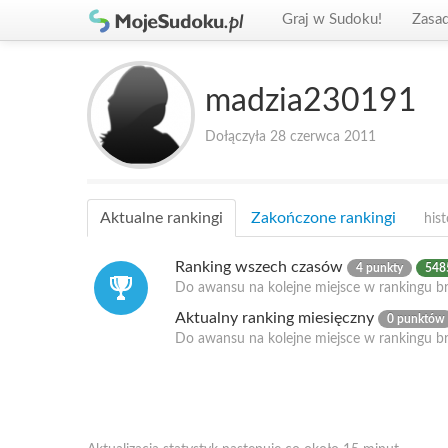
Graj w Sudoku!
Zasa
madzia230191
Dołączyła 28 czerwca 2011
Aktualne rankingi
Zakończone rankingi
hist
Ranking wszech czasów
4 punkty
5485
Do awansu na kolejne miejsce w rankingu br
Aktualny ranking miesięczny
0 punktów
Do awansu na kolejne miejsce w rankingu b