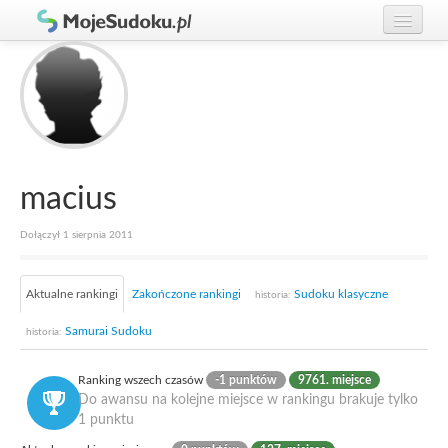
Graj w Sudoku!
zaloguj się
Zasady Sudoku
załóż konto
Rankingi
Gracze
macius
Dołączył 1 sierpnia 2011
Aktualne rankingi
Zakończone rankingi
Sudoku klasyczne
historia:
Samurai Sudoku
historia:
Ranking wszech czasów
-1 punktów
9761. miejsce
Do awansu na kolejne miejsce w rankingu brakuje tylko
1 punktu