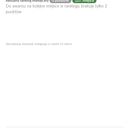
Aktualny ranking miesięczny
0 punktów
127. miejsce
Do awansu na kolejne miejsce w rankingu brakuje tylko 2
punktów
Aktualizacja statystyk następuje co około 15 minut.