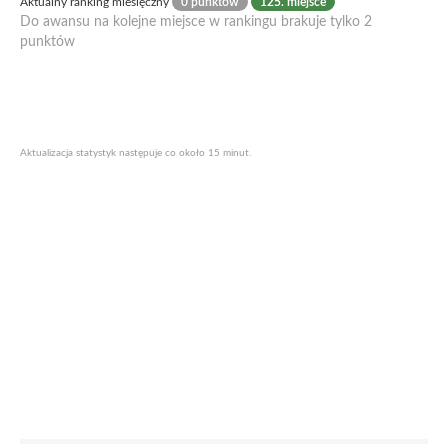
Aktualny ranking miesięczny
0 punktów
125. miejsce
Do awansu na kolejne miejsce w rankingu brakuje tylko 2
punktów
Aktualizacja statystyk następuje co około 15 minut.