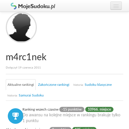
Graj w Sudoku!
zaloguj się
Zasady Sudoku
załóż konto
Rankingi
Gracze
m4rc1nek
Dołączył 19 czerwca 2011
Aktualne rankingi
Zakończone rankingi
Sudoku klasyczne
historia:
Samurai Sudoku
historia:
Ranking wszech czasów
-15 punktów
10966. miejsce
Do awansu na kolejne miejsce w rankingu brakuje tylko
1 punktu