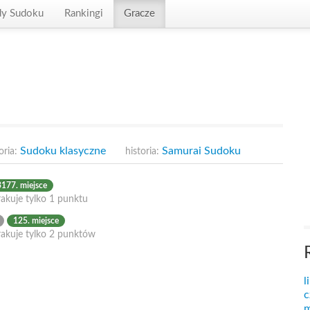
dy Sudoku
Rankingi
Gracze
Sudoku klasyczne
Samurai Sudoku
oria:
historia:
3177. miejsce
akuje tylko 1 punktu
125. miejsce
rakuje tylko 2 punktów
l
c
m