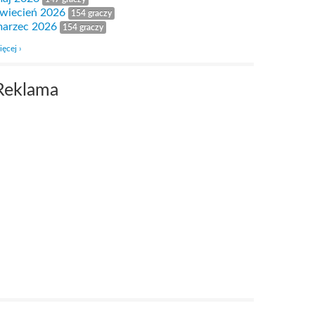
wiecień 2026
154 graczy
arzec 2026
154 graczy
ięcej ›
Reklama