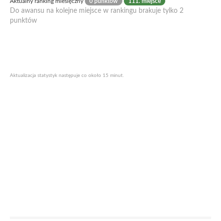
Aktualny ranking miesięczny
0 punktów
111. miejsce
Do awansu na kolejne miejsce w rankingu brakuje tylko 2
punktów
Aktualizacja statystyk następuje co około 15 minut.