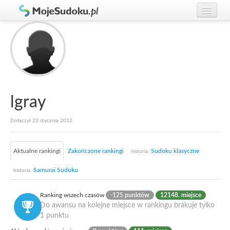
Graj w Sudoku!
zaloguj się
Zasady Sudoku
załóż konto
Rankingi
Gracze
lgray
Dołączył 22 stycznia 2012
Aktualne rankingi
Zakończone rankingi
Sudoku klasyczne
historia:
Samurai Sudoku
historia:
Ranking wszech czasów
-125 punktów
12148. miejsce
Do awansu na kolejne miejsce w rankingu brakuje tylko
1 punktu