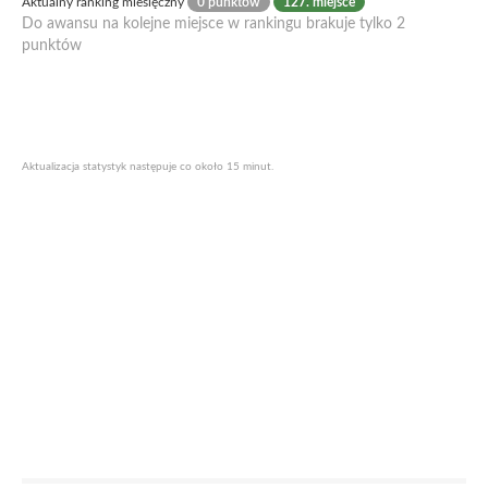
Aktualny ranking miesięczny
0 punktów
127. miejsce
Do awansu na kolejne miejsce w rankingu brakuje tylko 2
punktów
Aktualizacja statystyk następuje co około 15 minut.