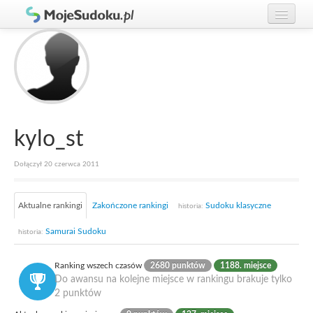
Graj w Sudoku!
zaloguj się
Zasady Sudoku
załóż konto
Rankingi
Gracze
kylo_st
Dołączył 20 czerwca 2011
Aktualne rankingi
Zakończone rankingi
Sudoku klasyczne
historia:
Samurai Sudoku
historia:
Ranking wszech czasów
2680 punktów
1188. miejsce
Do awansu na kolejne miejsce w rankingu brakuje tylko
2 punktów