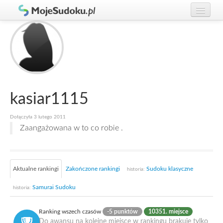
Graj w Sudoku!
zaloguj się
Zasady Sudoku
załóż konto
Rankingi
Gracze
kasiar1115
Dołączyła 3 lutego 2011
Zaangażowana w to co robie .
Aktualne rankingi
Zakończone rankingi
Sudoku klasyczne
historia:
Samurai Sudoku
historia:
Ranking wszech czasów
-5 punktów
10351. miejsce
Do awansu na kolejne miejsce w rankingu brakuje tylko