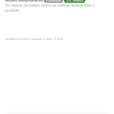
Aktualny ranking miesięczny
0 punktów
127. miejsce
Do awansu na kolejne miejsce w rankingu brakuje tylko 2
punktów
Aktualizacja statystyk następuje co około 15 minut.