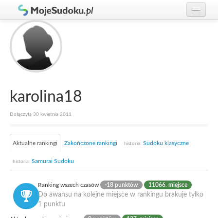
Graj w Sudoku!
zaloguj się
Zasady Sudoku
załóż konto
Rankingi
Gracze
karolina18
Dołączyła 30 kwietnia 2011
Aktualne rankingi
Zakończone rankingi
Sudoku klasyczne
historia:
Samurai Sudoku
historia:
Ranking wszech czasów
-18 punktów
11066. miejsce
Do awansu na kolejne miejsce w rankingu brakuje tylko
1 punktu