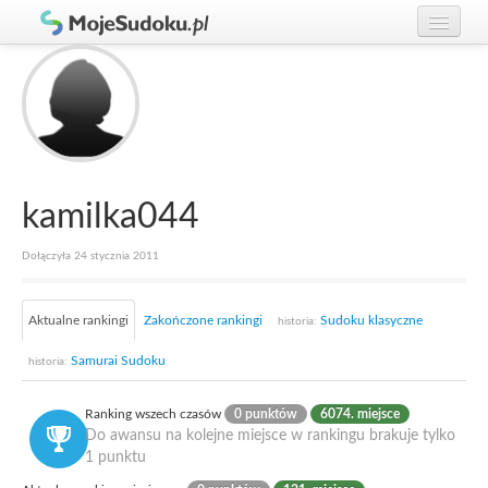
Graj w Sudoku!
zaloguj się
Zasady Sudoku
załóż konto
Rankingi
Gracze
kamilka044
Dołączyła 24 stycznia 2011
Aktualne rankingi
Zakończone rankingi
Sudoku klasyczne
historia:
Samurai Sudoku
historia:
Ranking wszech czasów
0 punktów
6074. miejsce
Do awansu na kolejne miejsce w rankingu brakuje tylko
1 punktu