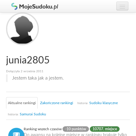
Graj w Sudoku!
zaloguj się
Zasady Sudoku
załóż konto
Rankingi
Gracze
junia2805
Dołączyła 2 września 2011
Jestem taka jak a jestem.
Aktualne rankingi
Zakończone rankingi
Sudoku klasyczne
historia:
Samurai Sudoku
historia:
Ranking wszech czasów
-10 punktów
10707. miejsce
Do awansu na kolejne miejsce w rankingu brakuje tylko