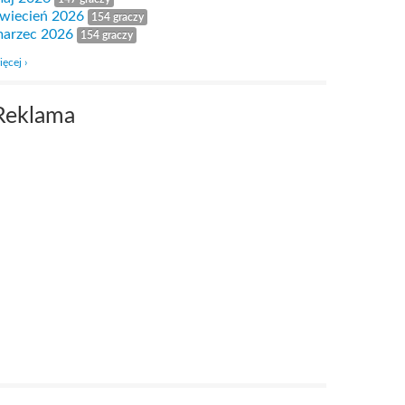
wiecień 2026
154 graczy
arzec 2026
154 graczy
ięcej ›
Reklama