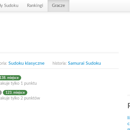
dy Sudoku
Rankingi
Gracze
Sudoku klasyczne
Samurai Sudoku
oria:
historia:
138. miejsce
akuje tylko 1 punktu
123. miejsce
rakuje tylko 2 punktów
l
c
m