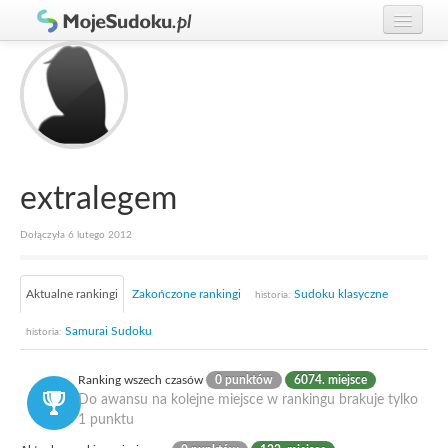
Graj w Sudoku!
zaloguj się
Zasady Sudoku
załóż konto
Rankingi
Gracze
extralegem
Dołączyła 6 lutego 2012
Aktualne rankingi
Zakończone rankingi
Sudoku klasyczne
historia:
Samurai Sudoku
historia:
Ranking wszech czasów
0 punktów
6074. miejsce
Do awansu na kolejne miejsce w rankingu brakuje tylko
1 punktu