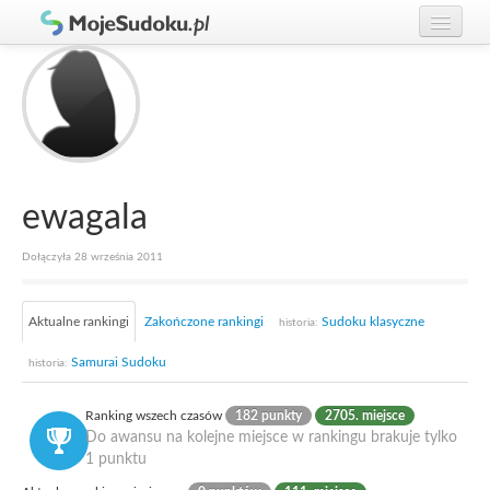
Graj w Sudoku!
zaloguj się
Zasady Sudoku
załóż konto
Rankingi
Gracze
ewagala
Dołączyła 28 września 2011
Aktualne rankingi
Zakończone rankingi
Sudoku klasyczne
historia:
Samurai Sudoku
historia:
Ranking wszech czasów
182 punkty
2705. miejsce
Do awansu na kolejne miejsce w rankingu brakuje tylko
1 punktu