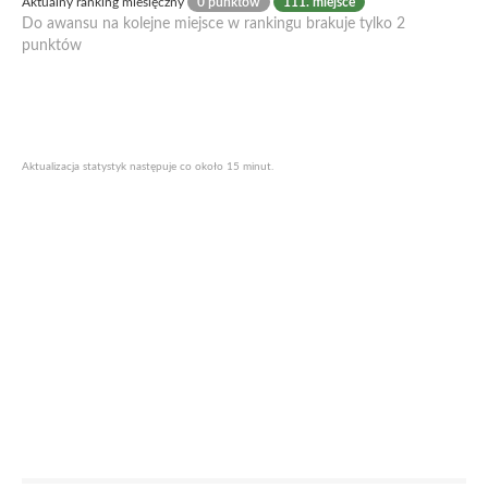
Aktualny ranking miesięczny
0 punktów
111. miejsce
Do awansu na kolejne miejsce w rankingu brakuje tylko 2
punktów
Aktualizacja statystyk następuje co około 15 minut.