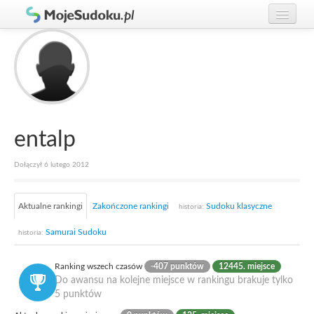
Graj w Sudoku!
zaloguj się
Zasady Sudoku
załóż konto
Rankingi
Gracze
entalp
Dołączył 6 lutego 2012
Aktualne rankingi
Zakończone rankingi
Sudoku klasyczne
historia:
Samurai Sudoku
historia:
Ranking wszech czasów
-407 punktów
12445. miejsce
Do awansu na kolejne miejsce w rankingu brakuje tylko
5 punktów