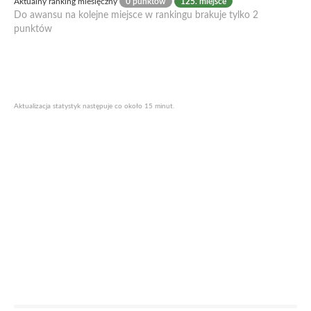
Aktualny ranking miesięczny
0 punktów
125. miejsce
Do awansu na kolejne miejsce w rankingu brakuje tylko 2
punktów
Aktualizacja statystyk następuje co około 15 minut.