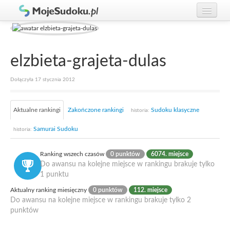
Graj w Sudoku!
zaloguj się
Zasady Sudoku
załóż konto
elzbieta-grajeta-dulas
Rankingi
Dołączyła 17 stycznia 2012
Gracze
Aktualne rankingi
Zakończone rankingi
Sudoku klasyczne
historia:
Samurai Sudoku
historia:
Ranking wszech czasów
0 punktów
6074. miejsce
Do awansu na kolejne miejsce w rankingu brakuje tylko
1 punktu
Aktualny ranking miesięczny
0 punktów
112. miejsce
Do awansu na kolejne miejsce w rankingu brakuje tylko 2
punktów