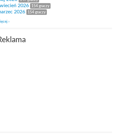
wiecień 2026
154 graczy
arzec 2026
154 graczy
ięcej ›
Reklama