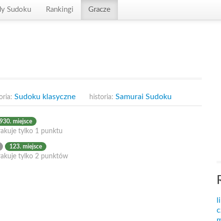
dy Sudoku
Rankingi
Gracze
Sudoku klasyczne
Samurai Sudoku
oria:
historia:
930. miejsce
akuje tylko 1 punktu
123. miejsce
rakuje tylko 2 punktów
l
c
m