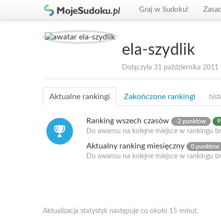
Graj w Sudoku!
Zasa
ela-szydlik
Dołączyła 31 października 2011
Aktualne rankingi
Zakończone rankingi
hist
Ranking wszech czasów
-2 punktów
9
Do awansu na kolejne miejsce w rankingu br
Aktualny ranking miesięczny
0 punktów
Do awansu na kolejne miejsce w rankingu b
Aktualizacja statystyk następuje co około 15 minut.