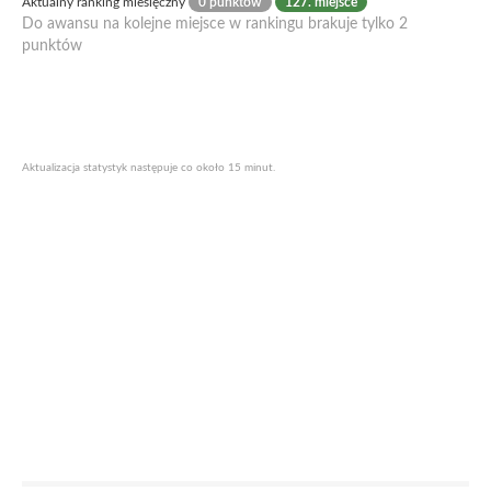
Aktualny ranking miesięczny
0 punktów
127. miejsce
Do awansu na kolejne miejsce w rankingu brakuje tylko 2
punktów
Aktualizacja statystyk następuje co około 15 minut.