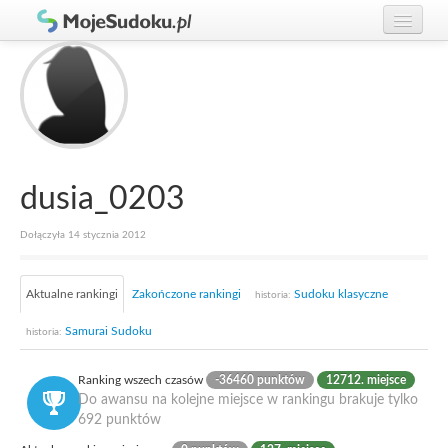
Graj w Sudoku!
zaloguj się
Zasady Sudoku
załóż konto
Rankingi
Gracze
dusia_0203
Dołączyła 14 stycznia 2012
Aktualne rankingi
Zakończone rankingi
Sudoku klasyczne
historia:
Samurai Sudoku
historia:
Ranking wszech czasów
-36460 punktów
12712. miejsce
Do awansu na kolejne miejsce w rankingu brakuje tylko
692 punktów