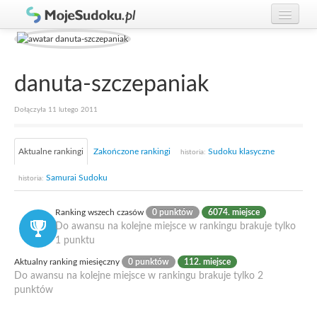
Graj w Sudoku!
zaloguj się
Zasady Sudoku
załóż konto
danuta-szczepaniak
Rankingi
Dołączyła 11 lutego 2011
Gracze
Aktualne rankingi
Zakończone rankingi
Sudoku klasyczne
historia:
Samurai Sudoku
historia:
Ranking wszech czasów
0 punktów
6074. miejsce
Do awansu na kolejne miejsce w rankingu brakuje tylko
1 punktu
Aktualny ranking miesięczny
0 punktów
112. miejsce
Do awansu na kolejne miejsce w rankingu brakuje tylko 2
punktów