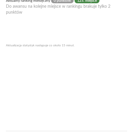
Aktualny ranking miesięczny
0 punktów
125. miejsce
Do awansu na kolejne miejsce w rankingu brakuje tylko 2
punktów
Aktualizacja statystyk następuje co około 15 minut.