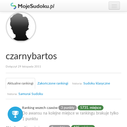
Graj w Sudoku!
zaloguj się
Zasady Sudoku
załóż konto
Rankingi
Gracze
czarnybartos
Dołączył 29 listopada 2011
Aktualne rankingi
Zakończone rankingi
Sudoku klasyczne
historia:
Samurai Sudoku
historia:
Ranking wszech czasów
3 punkty
5731. miejsce
Do awansu na kolejne miejsce w rankingu brakuje tylko
1 punktu