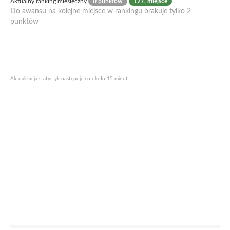
Aktualny ranking miesięczny
0 punktów
127. miejsce
Do awansu na kolejne miejsce w rankingu brakuje tylko 2
punktów
Aktualizacja statystyk następuje co około 15 minut.