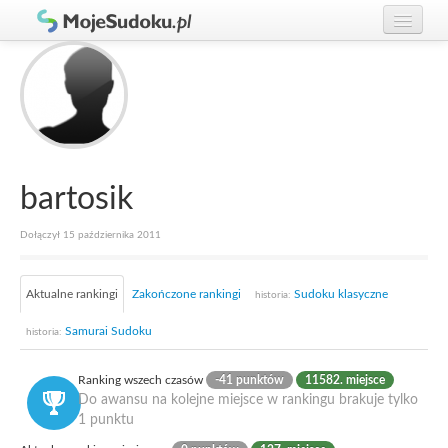
Graj w Sudoku!
zaloguj się
Zasady Sudoku
załóż konto
Rankingi
Gracze
bartosik
Dołączył 15 października 2011
Aktualne rankingi
Zakończone rankingi
Sudoku klasyczne
historia:
Samurai Sudoku
historia:
Ranking wszech czasów
-41 punktów
11582. miejsce
Do awansu na kolejne miejsce w rankingu brakuje tylko
1 punktu