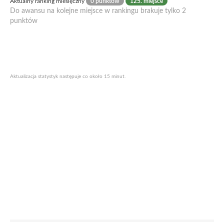
Aktualny ranking miesięczny
0 punktów
125. miejsce
Do awansu na kolejne miejsce w rankingu brakuje tylko 2
punktów
Aktualizacja statystyk następuje co około 15 minut.