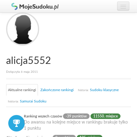
Graj w Sudoku!
zaloguj się
Zasady Sudoku
załóż konto
Rankingi
Gracze
alicja5552
Dołączyła 6 maja 2011
Aktualne rankingi
Zakończone rankingi
Sudoku klasyczne
historia:
Samurai Sudoku
historia:
Ranking wszech czasów
-39 punktów
11550. miejsce
Do awansu na kolejne miejsce w rankingu brakuje tylko
1 punktu