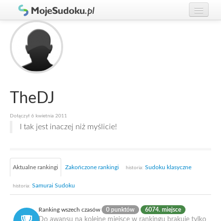
Graj w Sudoku!
zaloguj się
Zasady Sudoku
załóż konto
Rankingi
Gracze
TheDJ
Dołączył 6 kwietnia 2011
I tak jest inaczej niż myślicie!
Aktualne rankingi
Zakończone rankingi
Sudoku klasyczne
historia:
Samurai Sudoku
historia:
Ranking wszech czasów
0 punktów
6074. miejsce
Do awansu na kolejne miejsce w rankingu brakuje tylko