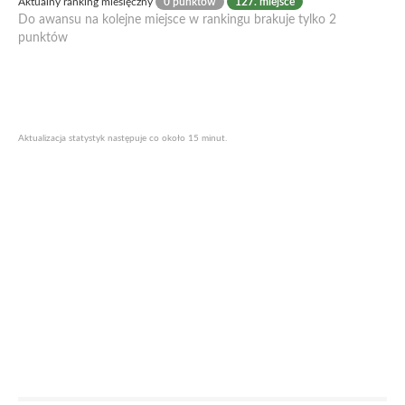
Aktualny ranking miesięczny
0 punktów
127. miejsce
Do awansu na kolejne miejsce w rankingu brakuje tylko 2
punktów
Aktualizacja statystyk następuje co około 15 minut.