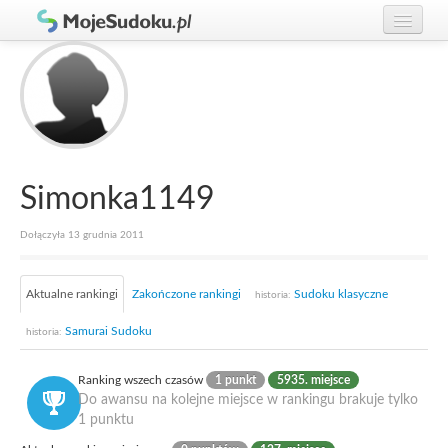
Graj w Sudoku!
zaloguj się
Zasady Sudoku
załóż konto
Rankingi
Gracze
Simonka1149
Dołączyła 13 grudnia 2011
Aktualne rankingi
Zakończone rankingi
Sudoku klasyczne
historia:
Samurai Sudoku
historia:
Ranking wszech czasów
1 punkt
5935. miejsce
Do awansu na kolejne miejsce w rankingu brakuje tylko
1 punktu