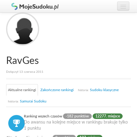
Graj w Sudoku!
zaloguj się
Zasady Sudoku
załóż konto
Rankingi
Gracze
RavGes
Dołączył 13 czerwca 2011
Aktualne rankingi
Zakończone rankingi
Sudoku klasyczne
historia:
Samurai Sudoku
historia:
Ranking wszech czasów
-182 punktów
12277. miejsce
Do awansu na kolejne miejsce w rankingu brakuje tylko
1 punktu