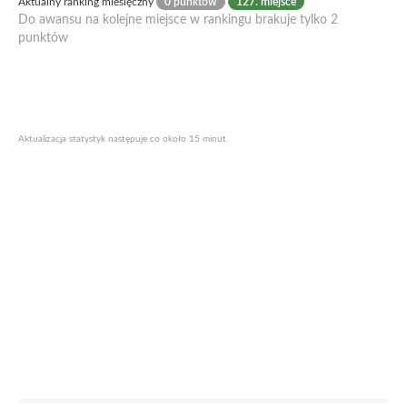
Aktualny ranking miesięczny
0 punktów
127. miejsce
Do awansu na kolejne miejsce w rankingu brakuje tylko 2
punktów
Aktualizacja statystyk następuje co około 15 minut.