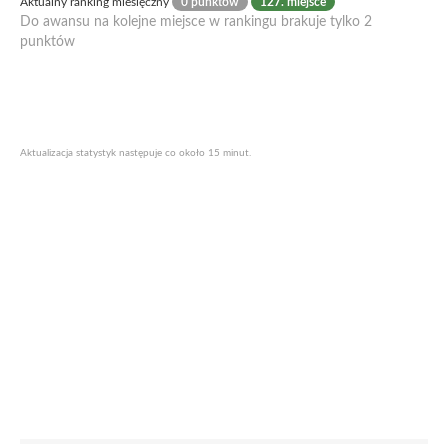
Aktualny ranking miesięczny
0 punktów
127. miejsce
Do awansu na kolejne miejsce w rankingu brakuje tylko 2
punktów
Aktualizacja statystyk następuje co około 15 minut.