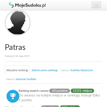
Graj w Sudoku!
zaloguj się
Zasady Sudoku
załóż konto
Rankingi
Gracze
Patras
Dołączył 18 maja 2011
Aktualne rankingi
Zakończone rankingi
Sudoku klasyczne
historia:
Samurai Sudoku
historia:
Ranking wszech czasów
-20 punktów
11115. miejsce
Do awansu na kolejne miejsce w rankingu brakuje tylko
1 punktu