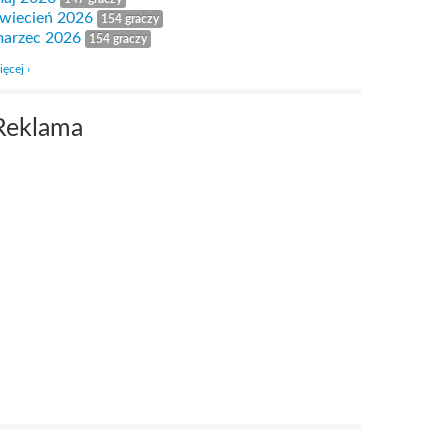
wiecień 2026
154 graczy
arzec 2026
154 graczy
ięcej ›
Reklama