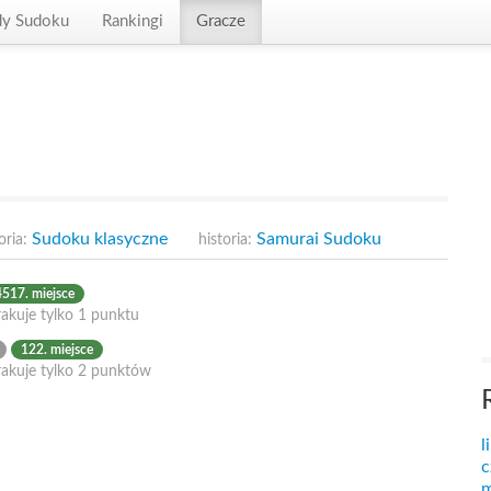
dy Sudoku
Rankingi
Gracze
Sudoku klasyczne
Samurai Sudoku
oria:
historia:
4517. miejsce
akuje tylko 1 punktu
122. miejsce
rakuje tylko 2 punktów
l
c
m