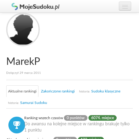
Graj w Sudoku!
zaloguj się
Zasady Sudoku
załóż konto
Rankingi
Gracze
MarekP
Dołączył 29 marca 2011
Aktualne rankingi
Zakończone rankingi
Sudoku klasyczne
historia:
Samurai Sudoku
historia:
Ranking wszech czasów
0 punktów
6074. miejsce
Do awansu na kolejne miejsce w rankingu brakuje tylko
1 punktu