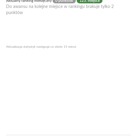
Aktualny ranking miesięczny
0 punktów
123. miejsce
Do awansu na kolejne miejsce w rankingu brakuje tylko 2
punktów
Aktualizacja statystyk następuje co około 15 minut.