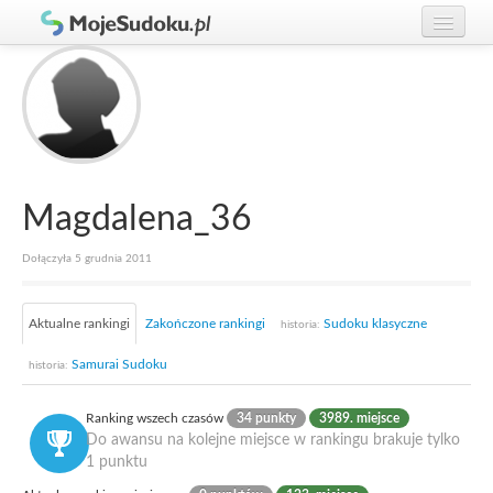
Graj w Sudoku!
zaloguj się
Zasady Sudoku
załóż konto
Rankingi
Gracze
Magdalena_36
Dołączyła 5 grudnia 2011
Aktualne rankingi
Zakończone rankingi
Sudoku klasyczne
historia:
Samurai Sudoku
historia:
Ranking wszech czasów
34 punkty
3989. miejsce
Do awansu na kolejne miejsce w rankingu brakuje tylko
1 punktu